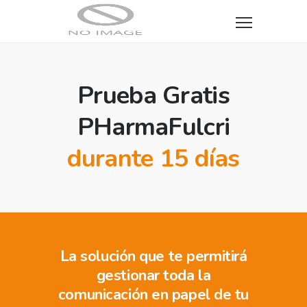
Prueba Gratis
PHarmaFulcri
durante 15 días
La solución que te permitirá
gestionar toda la
comunicación en papel de tu