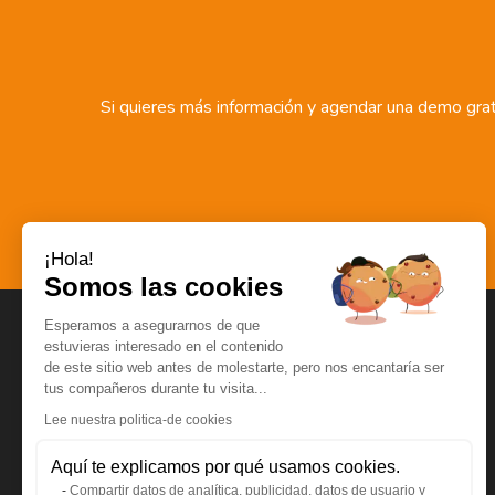
Si quieres más información y agendar una demo gratu
¡Hola!
Somos las cookies
Esperamos a asegurarnos de que
estuvieras interesado en el contenido
de este sitio web antes de molestarte, pero nos encantaría ser
tus compañeros durante tu visita...
Lee nuestra politica-de cookies
FULCRI Ibérica, S.L.
Avenida de la Libertad, 2, 28924
Aquí te explicamos por qué usamos cookies.
Alcorcón (MADRID)
Compartir datos de analítica, publicidad, datos de usuario y